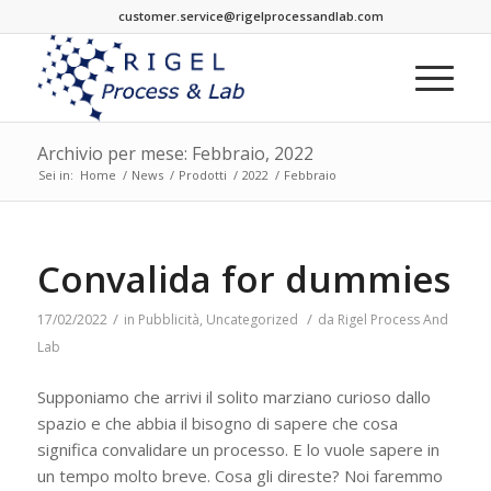
customer.service@rigelprocessandlab.com
Archivio per mese: Febbraio, 2022
Sei in:
Home
/
News
/
Prodotti
/
2022
/
Febbraio
Convalida for dummies
/
/
17/02/2022
in
Pubblicità
,
Uncategorized
da
Rigel Process And
Lab
Supponiamo che arrivi il solito marziano curioso dallo
spazio e che abbia il bisogno di sapere che cosa
significa convalidare un processo. E lo vuole sapere in
un tempo molto breve. Cosa gli direste? Noi faremmo