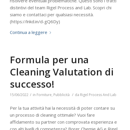
risolvere eventuali problematiche. Questi sono i tratti
distintivi del team Rigel Process and Lab. Scopri chi
siamo e contattaci per qualsiasi necessità.
(https://lnkd.in/d-gQ6Dy)
Continua a leggere
Formula per una
Cleaning Valutation di
successo!
/
/
15/06/2022
in
Forniture
,
Pubblicità
da
Rigel Process And Lab
Per la tua attività hai la necessità di poter contare su
un processo di cleaning ottimale? Vuoi fare
affidamento su partner con comprovata esperienza e
con alti livelli di competenza? Borer Chemie AG e Rigel