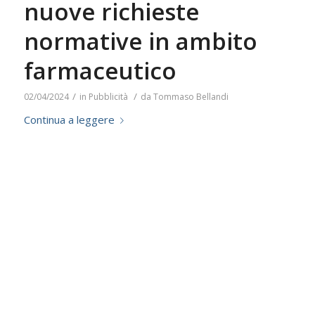
nuove richieste
normative in ambito
farmaceutico
/
/
02/04/2024
in
Pubblicità
da
Tommaso Bellandi
Continua a leggere