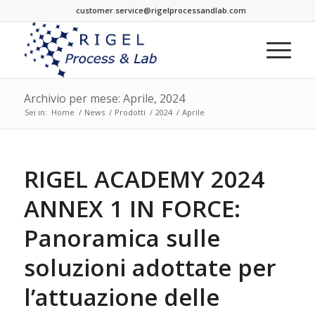
customer.service@rigelprocessandlab.com
Archivio per mese: Aprile, 2024
Sei in:
Home
/
News
/
Prodotti
/
2024
/
Aprile
RIGEL ACADEMY 2024
ANNEX 1 IN FORCE:
Panoramica sulle
soluzioni adottate per
l’attuazione delle