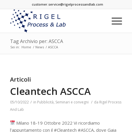
customer.service@rigelprocessandlab.com
Tag Archivio per: ASCCA
Sei in:
Home
/
News
/
ASCCA
Articoli
Cleantech ASCCA
/
/
05/10/2022
in
Pubblicità
,
Seminari e convegni
da
Rigel Process
And Lab
Milano 18-19 Ottobre 2022 Vi ricordiamo
l’appuntamento con il #Cleantech #ASCCA, dove Gaia